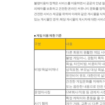
불량이용자 정책은 서비스를 이용하면서 공공의 안녕 질
피해자를 보호하고 건전한 온라인 커뮤니티 문화를 정착
건전한 서비스 제공을 위하여 아래와 같은 게시물을 삭제
있는 게시물인 경우, 해당 게시물의 게시자에 대한 서비스
● 게임 이용 제한 기준
구분
내용
다른 회원의 원활한 게임 서
불법 게임머니, 경험치 획득
욕설, 타인비방, 비윤리적 
비방/욕설/비매너
성적표현, 부모님 대상 욕설
유언비어 유포, 대한민국 실
건전한 게임문화를 저해하거
또는 음란한 내용으로 만든 
운영자사칭
GM/회사/직원 등 관계자 사
특정 캐릭터와 혼동을 줄 수
사기 행위
개인 거래, 교환 시 다른 고