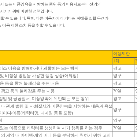
서 또는 미풍양속을 저해하는 행위 등의 이용자로부터 선의의
시키기 위해 마련한 정책입니다.
할 수 있습니다. 특히, 다른 이용자에게 커다란 피해를 입힐 우려가
 이용 제한 조치 등을 취할 수 있습니다.
이용제한
1차
비스 이용을 방해하거나 괴롭히는 모든 행위
경고
 및 비정상 방법을 사용한 랭킹 상승(어뷰징)
영구
내용 등을 통해 불쾌감을 주는 내용
경고
, 광고 등의 불쾌감을 주는 내용
30일
정법 및 공공질서, 미풍양속에 위반되는 모든 행위
경고
나 관계 법령 및 사회질서와 미풍양속을 저해하는 내용과 욕설
영구
아이디/이름(캐릭터명, 닉네임 등을 포함)
칭
영구
 있는 이름으로 캐릭터를 생성하여 사기 행위를 하는 경우
30일
객의 게임 내 아이템/게임 머니 등을 부당하게 취하기 위해 고의