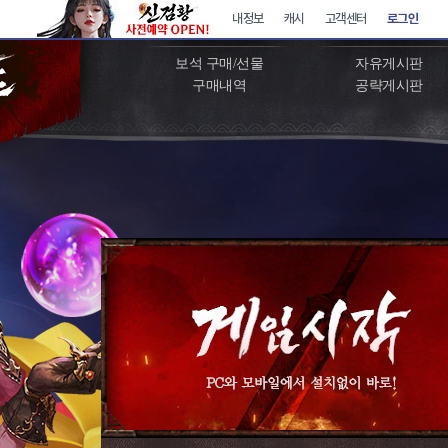
아이템샵
커뮤니티
보석 구매/선물
자유게시판
구매내역
공략게시판