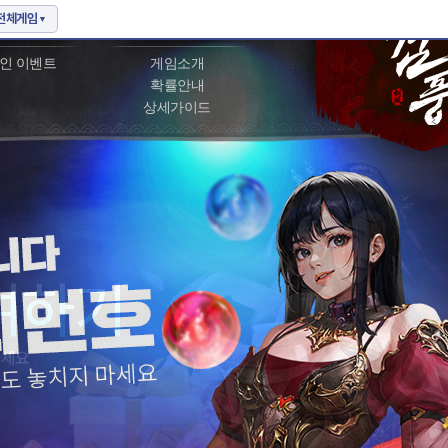
벤트
게임정보
인 이벤트
게임소개
확률안내
상세가이드